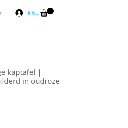
Inloggen
e kaptafel |
lderd in oudroze