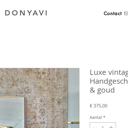
 DONYAVI
Contact
Luxe vintag
Handgeschi
& goud
Prijs
€ 375,00
Aantal
*