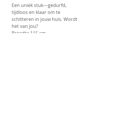
Een uniek stuk—gedurfd,
tijdloos en klaar om te
schitteren in jouw huis. Wordt
het van jou?
Breedte 115 cm
Diepte 43 cm
Hoogte 62 cm
Om meer nieuwe unieke
meubels te ontdekken, bekijk
ook eens mijn andere
advertenties.
Contact
Generaal de Bonskazerne, Velp Noord Brabant