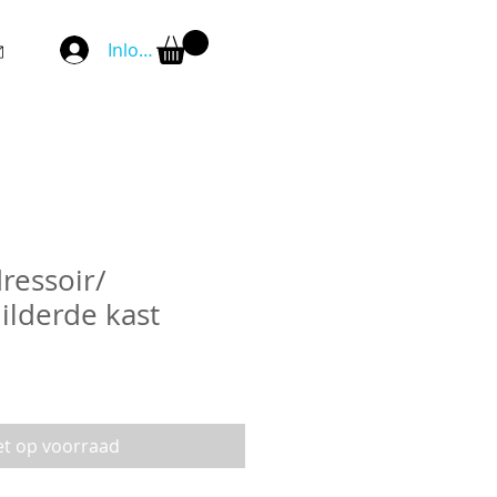
Inloggen
dressoir/
lderde kast
et op voorraad